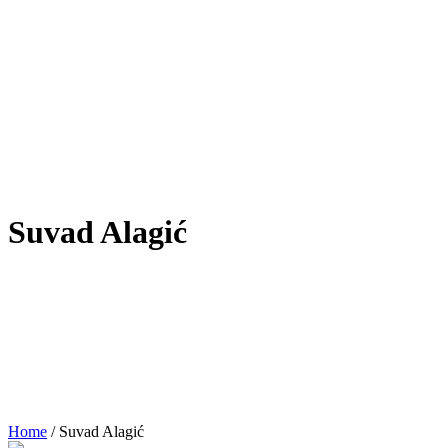
Suvad Alagić
Home
/
Suvad Alagić