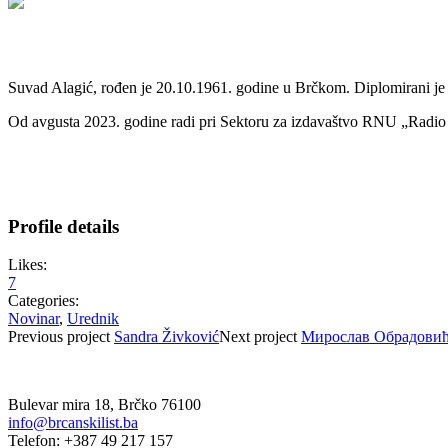
Suvad Alagić, rođen je 20.10.1961. godine u Brčkom. Diplomirani je 
Od avgusta 2023. godine radi pri Sektoru za izdavaštvo RNU „Radio B
Profile details
Likes:
7
Categories:
Novinar
,
Urednik
Previous
project
Sandra Živković
Next
project
Мирослав Обрадови
Bulevar mira 18, Brčko 76100
info@brcanskilist.ba
Telefon: +387 49 217 157