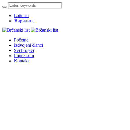
Latinica
Ћирилица
Početna
Izdvojeni članci
Svi brojevi
Impressum
Kontakt