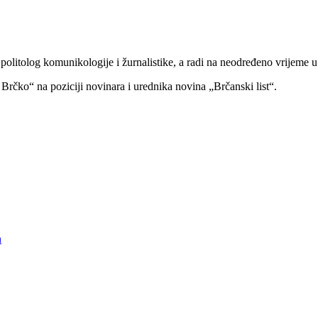
politolog komunikologije i žurnalistike, a radi na neodređeno vrijeme
rčko“ na poziciji novinara i urednika novina „Brčanski list“.
ћ