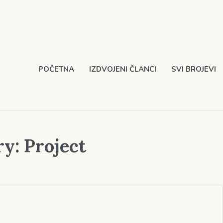
POČETNA
IZDVOJENI ČLANCI
SVI BROJEVI
ry:
Project